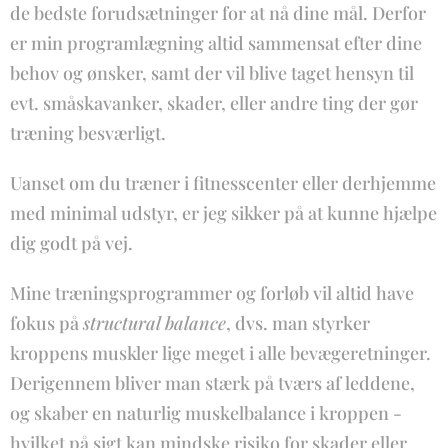
de bedste forudsætninger for at nå dine mål. Derfor
er min programlægning altid sammensat efter dine
behov og ønsker, samt der vil blive taget hensyn til
evt. småskavanker, skader, eller andre ting der gør
træning besværligt.
Uanset om du træner i fitnesscenter eller derhjemme
med minimal udstyr, er jeg sikker på at kunne hjælpe
dig godt på vej.
Mine træningsprogrammer og forløb vil altid have
fokus på
structural balance
, dvs. man styrker
kroppens muskler lige meget i alle bevægeretninger.
Derigennem bliver man stærk på tværs af leddene,
og skaber en naturlig muskelbalance i kroppen -
hvilket på sigt kan mindske risiko for skader eller