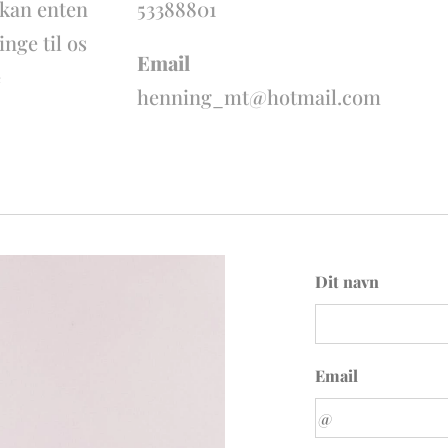
 kan enten
53388801
nge til os
Email
e
henning_mt@hotmail.com
Dit navn
Email