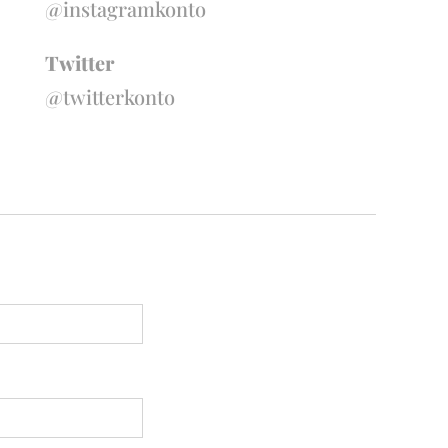
@instagramkonto
Twitter
@twitterkonto